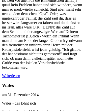
fit. Den vor allem da die Einheimischen damit ja
quasi kein Problem haben und sich wundern, wenn
man so merkwürdig schleicht. Sind aber meist sehr
nett zu dem deutschen "Opa". Oder, was
umgekehrt der Fall ist: die Zahl sagt dir, dass es
besser wäre langsamer zu fahren und du denkst so
im Tran, alles wäre O.K.. DENN: die Zahl auf
dem Schild und der angezeigte Wert auf Deinem
Tachometer ist ja gleich - welch ein Irrtum! Wenn
man dann am Ende der langen Graden irgendwann
den freundlichen uniformierten Herrn mit der
Radarpistole sieht, wird jeder gläubig: "Ich glaube,
der hat bestimmt nicht uns gemessen!" und fragt
sich, ob man dann vielleicht später noch nette
Grüße von der lokalen Verkehrsbehörde
bekommen wird.
Weiterlesen
Wales
am
31. Dezember 2014
.
Wales - das lohnt sich