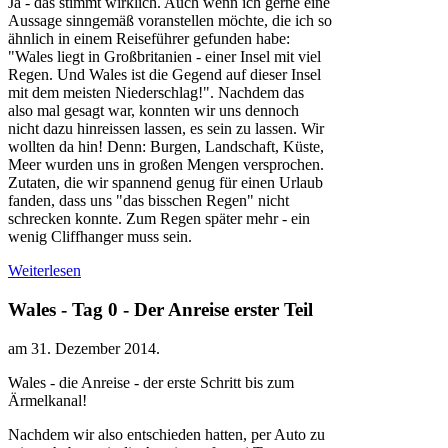
Ja - das stimmt wirklich. Auch wenn ich gerne eine
Aussage sinngemäß voranstellen möchte, die ich so
ähnlich in einem Reiseführer gefunden habe:
"Wales liegt in Großbritanien - einer Insel mit viel
Regen. Und Wales ist die Gegend auf dieser Insel
mit dem meisten Niederschlag!". Nachdem das
also mal gesagt war, konnten wir uns dennoch
nicht dazu hinreissen lassen, es sein zu lassen. Wir
wollten da hin! Denn: Burgen, Landschaft, Küste,
Meer wurden uns in großen Mengen versprochen.
Zutaten, die wir spannend genug für einen Urlaub
fanden, dass uns "das bisschen Regen" nicht
schrecken konnte. Zum Regen später mehr - ein
wenig Cliffhanger muss sein.
Weiterlesen
Wales - Tag 0 - Der Anreise erster Teil
am
31. Dezember 2014
.
Wales - die Anreise - der erste Schritt bis zum
Ärmelkanal!
Nachdem wir also entschieden hatten, per Auto zu